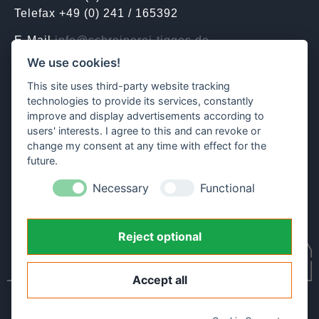
Telefax +49 (0) 241 / 165392
E-Mail
info@schreinerei-tigges.de
We use cookies!
Kontakt | Termine
This site uses third-party website tracking
technologies to provide its services, constantly
improve and display advertisements according to
ÖFFNUNGSZEITEN
users' interests. I agree to this and can revoke or
Mo. bis Do. 07.30 – 16.30 Uhr
change my consent at any time with effect for the
Fr. 07.30 – 13.30 Uhr
future.
Necessary
Functional
Reject optional
Accept all
© 2026 Schreinerei Tigges GmbH & Co, KG