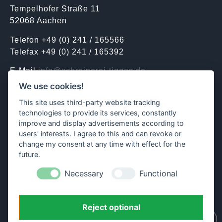
Tempelhofer Straße 11
52068 Aachen
Telefon +49 (0) 241 / 165566
Telefax +49 (0) 241 / 165392
E-Mail
info@schreinerei-tigges.de
We use cookies!
Kontakt | Termine
This site uses third-party website tracking
technologies to provide its services, constantly
improve and display advertisements according to
ÖFFNUNGSZEITEN
users' interests. I agree to this and can revoke or
Mo. bis Do. 07.30 – 16.30 Uhr
change my consent at any time with effect for the
Fr. 07.30 – 13.30 Uhr
future.
Necessary
Functional
Reject optional