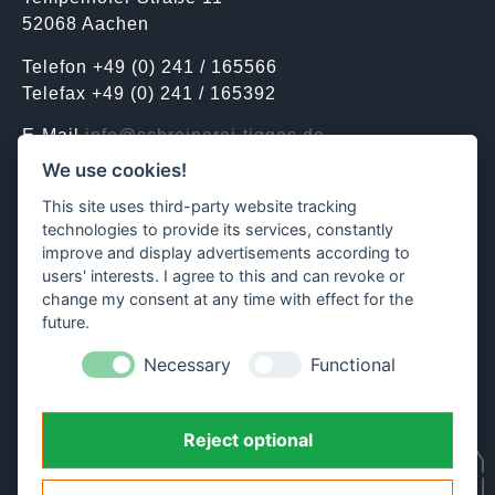
52068 Aachen
Telefon +49 (0) 241 / 165566
Telefax +49 (0) 241 / 165392
E-Mail
info@schreinerei-tigges.de
We use cookies!
Kontakt | Termine
This site uses third-party website tracking
technologies to provide its services, constantly
improve and display advertisements according to
ÖFFNUNGSZEITEN
users' interests. I agree to this and can revoke or
Mo. bis Do. 07.30 – 16.30 Uhr
change my consent at any time with effect for the
Fr. 07.30 – 13.30 Uhr
future.
Necessary
Functional
Reject optional